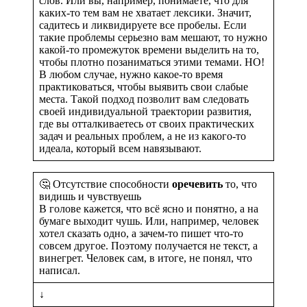
слов. Или вы, например, понимаете, что для
каких-то тем вам не хватает лексики. Значит,
садитесь и ликвидируете все пробелы. Если
такие проблемы серьезно вам мешают, то нужно
какой-то промежуток времени выделить на то,
чтобы плотно позаниматься этими темами. НО!
В любом случае, нужно какое-то время
практиковаться, чтобы выявить свои слабые
места. Такой подход позволит вам следовать
своей индивидуальной траектории развития,
где вы отталкиваетесь от своих практических
задач и реальных проблем, а не из какого-то
идеала, который всем навязывают.
🤔 Отсутствие способности
оречевить
то, что
видишь и чувствуешь
В голове кажется, что всё ясно и понятно, а на
бумаге выходит чушь. Или, например, человек
хотел сказать одно, а зачем-то пишет что-то
совсем другое. Поэтому получается не текст, а
винегрет. Человек сам, в итоге, не понял, что
написал.
↓