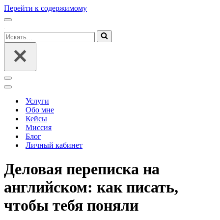
Перейти к содержимому
Меню
навигации
Искать...
Меню
навигации
Меню
навигации
Услуги
Обо мне
Кейсы
Миссия
Блог
Личный кабинет
Деловая переписка на
английском: как писать,
чтобы тебя поняли