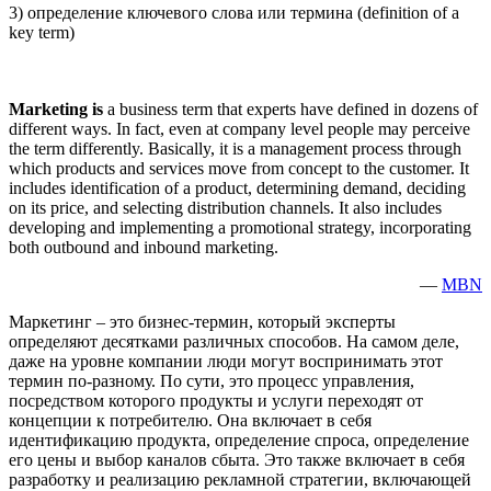
3) определение ключевого слова или термина (definition of a
key term)
Marketing is
a business term that experts have defined in dozens of
different ways. In fact, even at company level people may perceive
the term differently. Basically, it is a management process through
which products and services move from concept to the customer. It
includes identification of a product, determining demand, deciding
on its price, and selecting distribution channels. It also includes
developing and implementing a promotional strategy, incorporating
both outbound and inbound marketing.
—
MBN
Маркетинг – это бизнес-термин, который эксперты
определяют десятками различных способов. На самом деле,
даже на уровне компании люди могут воспринимать этот
термин по-разному. По сути, это процесс управления,
посредством которого продукты и услуги переходят от
концепции к потребителю. Она включает в себя
идентификацию продукта, определение спроса, определение
его цены и выбор каналов сбыта. Это также включает в себя
разработку и реализацию рекламной стратегии, включающей