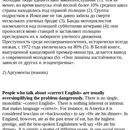
менее, во время выпуска этой весной более 10% средних школ
страны находились под охраной полиции (2). Группа
подростков в Иокогаме не так давно забила до смерти
нескольких уличных бродяг (3). Банды мотоциклистов
насмехаются над полицией субботними вечерами (4); они
проносятся мимо станций и заставляют полицию
преследовать их в лабиринте уличного движения.
Преступность среди несовершеннолетних, исторически всегда
низкая, с 1972 года увеличилась на 80% (5). В Белой книге,
выпущенной канцелярией премьер-министра, делается вывод
о современной молодежи (6): «Они лишены настойчивости,
зависят от других и эгоцентричны».
2) Aргументы (reasons)
People who talk about «correct English» are usually
oversimplifying the problem dangerously.
There is no single,
monolithic «correct English». There is nothing inherent or intrinsic
that makes language «correct». For instance, in America it is
considered lowclass or «backwoodsy» to say «He ate his dinner». In
England, however, ate as the past tense of eat, has the highest
prestige, and the best-spoken Englishmen will say «He ate his
dinner». It is simply a matter of differing usage, in one social group