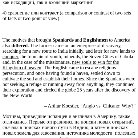
как исходящий, так и входящий маркетинг.
4) сравнение или контраст (a comparison or contrast of two sets
of facts or two point of view)
The motives that brought
Spaniards
and
Englishmen
to America
also
differed
. The former came on an enterprise of discovery,
searching for a new route to India initially, and later
for new lands to
conquer
, the fountain of youth, minerals, the Seven Cities of Cibola
and, in the case of the missionaries,
new souls to win for the
Kingdom of heaven
. The English came to escape religious
persecution, and once having found a haven, settled down to
cultivate the soil and establish their homes. Since the Spaniards were
not seeking a refuge or running away from anything, they continued
their exploration and circled the globe 25 years after the discovery of
the New World.
– Arthur Koestler, “Anglo vs. Chicano: Why?”
Мотивы, приведшие испанцев и англичан в Америку, также
отличались. Первые отправились на поиски новых открытий,
сначала в поисках нового пути в Индию, а затем в поисках
новых земель для завоевания, источника молодости, полезных