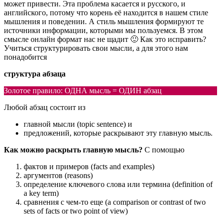
может привести. Эта проблема касается и русского, и
английского, потому что корень её находится в нашем стиле
мышления и поведении. А стиль мышления формируют те
источники информации, которыми мы пользуемся. В этом
смысле онлайн формат нас не щадит 🙂 Как это исправить?
Учиться структурировать свои мысли, а для этого нам
понадобится
структура абзаца
Золотое правило: ОДНА мысль = ОДИН абзац
Любой абзац состоит из
главной мысли (topic sentence) и
предложений, которые раскрывают эту главную мысль.
Как можно раскрыть главную мысль?
С помощью
фактов и примеров (facts and examples)
аргументов (reasons)
определение ключевого слова или термина (definition of
a key term)
сравнения с чем-то еще (a comparison or contrast of two
sets of facts or two point of view)