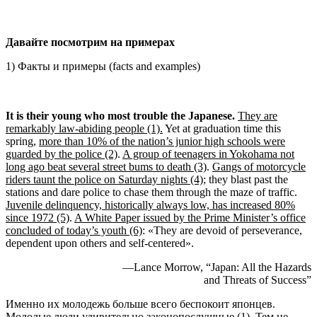
Давайте посмотрим на примерах
1) Факты и примеры (facts and examples)
It is their young who most trouble the Japanese.
They are
remarkably law-abiding people (1).
Yet at graduation time this
spring,
more than 10% of the nation’s junior high schools were
guarded by the police (2)
.
A group of teenagers in Yokohama not
long ago beat several street bums to death (3)
.
Gangs of motorcycle
riders taunt the police on Saturday nights (4)
; they blast past the
stations and dare police to chase them through the maze of traffic.
Juvenile delinquency, historically always low, has increased 80%
since 1972 (5)
.
A White Paper issued by the Prime Minister’s office
concluded of today’s youth (6)
: «They are devoid of perseverance,
dependent upon others and self-centered».
—Lance Morrow, “Japan: All the Hazards
and Threats of Success”
Именно их молодежь больше всего беспокоит японцев.
Молодые люди удивительно законопослушные (1). Тем не