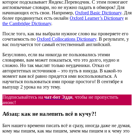
которое подсказывает Яндекс.Переводчик. С этим помогают
англоязычные словари, но не нужно падать в обморок! Для
начинающих есть свои. Например,
Oxford Basic Dictionary
. Для
более продвинутых есть онлайн
Oxford Learner’s Dictionary
и
the Cambridge Dictionary
.
После того, как вы выбрали нужное слово вы проверяете его
сочетаемость по
Oxford Collocations Dictionary
. В результате, у
вас получается тот самый естественный английский.
Безусловно, если вы никогда не пользовались этими
словарями, вам может показаться, что это долго, нудно и
сложно. Но так мыслят только неудачники. Отказ от
авторитетных источников – это путь в никуда. В какой-то
момент вам всё равно придется ими воспользоваться. А
научиться пользоваться ими проще простого! В сентябре я
выпущу 2 урока на эту тему.
Подписывайтесь на
чат-бот Эдди
, чтобы не пропустить
анонс!
Абзац: как не налепить всё в кучу?!
Бич нашего времени писать всё и сразу, иногда даже не думая,
кому мы пишем, как мы пишем, зачем мы пишем и к чему это