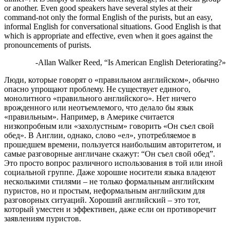
or another. Even good speakers have several styles at their
command-not only the formal English of the purists, but an easy,
informal English for conversational situations. Good English is that
which is appropriate and effective, even when it goes against the
pronouncements of purists.
-Allan Walker Reed, “Is American English Deteriorating?»
Люди, которые говорят о «правильном английском», обычно
опасно упрощают проблему. Не существует единого,
монолитного «правильного английского». Нет ничего
врожденного или неотъемлемого, что делало бы язык
«правильным». Например, в Америке считается
низкопробным или «захолустным» говорить «Он съел свой
обед». В Англии, однако, слово «ел», употребляемое в
прошедшем времени, пользуется наибольшим авторитетом, и
самые разговорные англичане скажут: “Он съел свой обед”.
Это просто вопрос различного использования в той или иной
социальной группе. Даже хорошие носители языка владеют
несколькими стилями – не только формальным английским
пуристов, но и простым, неформальным английским для
разговорных ситуаций. Хороший английский – это тот,
который уместен и эффективен, даже если он противоречит
заявлениям пуристов.