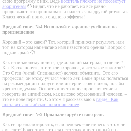
свою программу с них. Ведь
носитель плохого не посоветует
аборигенам
🙂 Видят, что не работает, но всё равно
продолжают это пропихивать и надеяться на другой результат.
Классический пример стадного эффекта!
Вредный совет №4 Используйте хорошие учебники по
произношению
Хороший – это какой? Тот, который приносит результат, или
тот, на котором напечатано имя известного бренда? Вопрос с
подковыркой 🙂
Как начинающему понять, где хороший материал, а где нет?
Как Крохе понять, что такое «хорошо», а что такое «плохо»?!
Это Отец (читай Специалист) должен объяснить. Это его
профессия, он этому учился много лет. Ваше право полагаться
на рекомендации подруги или интернет-советчиков, но я бы
крепко подумала. Освоить иностранное произношение и
говорить на английском, как высоко образованный человек, –
это не поле перейти. Об этом я рассказываю в
гайде «Как
поставить английское произношение»
.
Вредный совет №5 Проанализируйте свою речь
Как её проанализировать, если человек еще ничего в этом не
смыслит? Более того, это для него язык иностранный и на