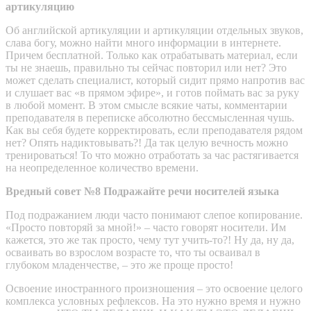
артикуляцию
Об английской артикуляции и артикуляции отдельных звуков,
слава богу, можно найти много информации в интернете.
Причем бесплатной. Только как отрабатывать материал, если
ты не знаешь, правильно ты сейчас повторил или нет? Это
может сделать специалист, который сидит прямо напротив вас
и слушает вас «в прямом эфире», и готов поймать вас за руку
в любой момент. В этом смысле всякие чаты, комментарии
преподавателя в переписке абсолютно бессмысленная чушь.
Как вы себя будете корректировать, если преподавателя рядом
нет? Опять надиктовывать?! Да так целую вечность можно
тренироваться! То что можно отработать за час растягивается
на неопределенное количество времени.
Вредный совет №8 Подражайте речи носителей языка
Под подражанием люди часто понимают слепое копирование.
«Просто повторяй за мной!» – часто говорят носители. Им
кажется, это же так просто, чему тут учить-то?! Ну да, ну да,
осваивать во взрослом возрасте то, что ты осваивал в
глубоком младенчестве, – это же проще просто!
Освоение иностранного произношения – это освоение целого
комплекса условных рефлексов. На это нужно время и нужно