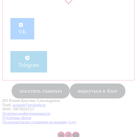
VK
Telegram
посетить главную
вернуться в блог
ИП Ильина Кристина Александровна
Email:
assistant@sayitright.ru
ИНН: 560706283521
Политика конфиденциальности
Публичная оферта
Пользовательское соглашение на оказание услуг
ВКонтакте
Telegram
YouTube