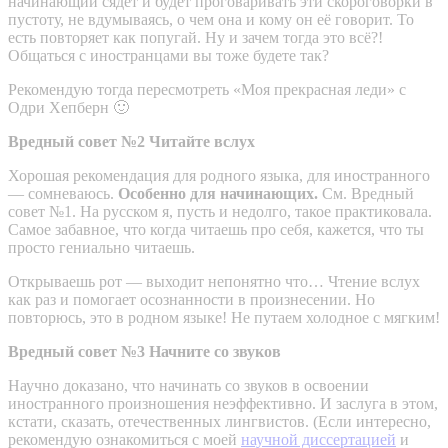
начинающий сядет и будет проговаривать эти скороговорки в
пустоту, не вдумываясь, о чем она и кому он её говорит. То
есть повторяет как попугай. Ну и зачем тогда это всё?!
Общаться с иностранцами вы тоже будете так?
Рекомендую тогда пересмотреть «Моя прекрасная леди» с
Одри Хепберн 🙂
Вредный совет №2 Читайте вслух
Хорошая рекомендация для родного языка, для иностранного
— сомневаюсь.
Особенно для начинающих.
См. Вредный
совет №1. На русском я, пусть и недолго, такое практиковала.
Самое забавное, что когда читаешь про себя, кажется, что ты
просто гениально читаешь.
Открываешь рот — выходит непонятно что… Чтение вслух
как раз и помогает осознанности в произнесении. Но
повторюсь, это в родном языке! Не путаем холодное с мягким!
Вредный совет №3 Начните со звуков
Научно доказано, что начинать со звуков в освоении
иностранного произношения неэффективно. И заслуга в этом,
кстати, сказать, отечественных лингвистов. (Если интересно,
рекомендую ознакомиться с моей
научной диссертацией
и