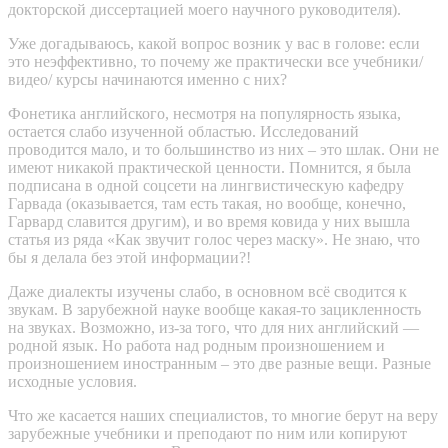
докторской диссертацией моего научного руководителя).
Уже догадываюсь, какой вопрос возник у вас в голове: если
это неэффективно, то почему же практически все учебники/
видео/ курсы начинаются именно с них?
Фонетика английского, несмотря на популярность языка,
остается слабо изученной областью. Исследований
проводится мало, и то большинство из них – это шлак. Они не
имеют никакой практической ценности. Помнится, я была
подписана в одной соцсети на лингвистическую кафедру
Гарвада (оказывается, там есть такая, но вообще, конечно,
Гарвард славится другим), и во время ковида у них вышла
статья из ряда «Как звучит голос через маску». Не знаю, что
бы я делала без этой информации?!
Даже диалекты изучены слабо, в основном всё сводится к
звукам. В зарубежной науке вообще какая-то зацикленность
на звуках. Возможно, из-за того, что для них английский —
родной язык. Но работа над родным произношением и
произношением иностранным – это две разные вещи. Разные
исходные условия.
Что же касается наших специалистов, то многие берут на веру
зарубежные учебники и преподают по ним или копируют