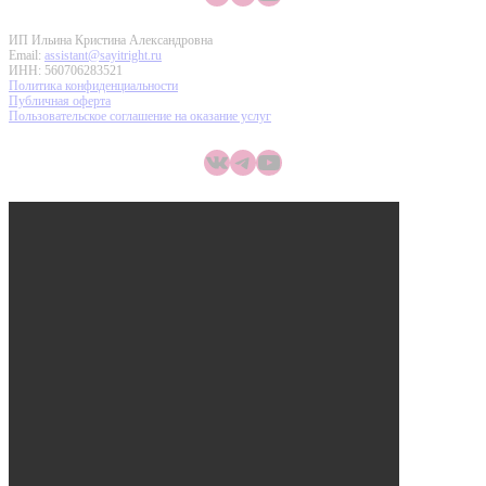
ИП Ильина Кристина Александровна
Email:
assistant@sayitright.ru
ИНН: 560706283521
Политика конфиденциальности
Публичная оферта
Пользовательское соглашение на оказание услуг
ВКонтакте
Telegram
YouTube