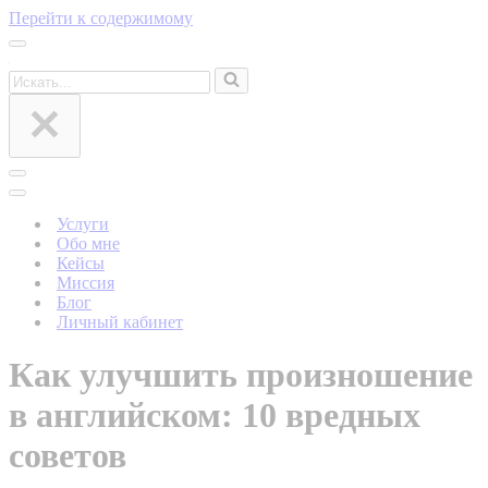
Перейти к содержимому
Меню
навигации
Искать...
Меню
навигации
Меню
навигации
Услуги
Обо мне
Кейсы
Миссия
Блог
Личный кабинет
Как улучшить произношение
в английском: 10 вредных
советов