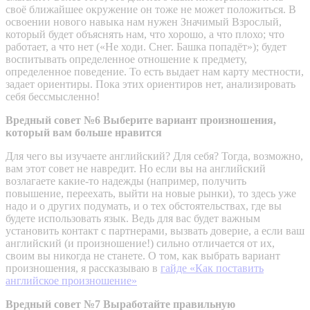
своё ближайшее окружение он тоже не может положиться. В
освоении нового навыка нам нужен Значимый Взрослый,
который будет объяснять нам, что хорошо, а что плохо; что
работает, а что нет («Не ходи. Снег. Башка попадёт»); будет
воспитывать определенное отношение к предмету,
определенное поведение. То есть выдает нам карту местности,
задает ориентиры. Пока этих ориентиров нет, анализировать
себя бессмысленно!
Вредный совет №6 Выберите вариант произношения,
который вам больше нравится
Для чего вы изучаете английский? Для себя? Тогда, возможно,
вам этот совет не навредит. Но если вы на английский
возлагаете какие-то надежды (например, получить
повышение, переехать, выйти на новые рынки), то здесь уже
надо и о других подумать, и о тех обстоятельствах, где вы
будете использовать язык. Ведь для вас будет важным
установить контакт с партнерами, вызвать доверие, а если ваш
английский (и произношение!) сильно отличается от их,
своим вы никогда не станете. О том, как выбрать вариант
произношения, я рассказываю в
гайде «Как поставить
английское произношение»
Вредный совет №7 Выработайте правильную