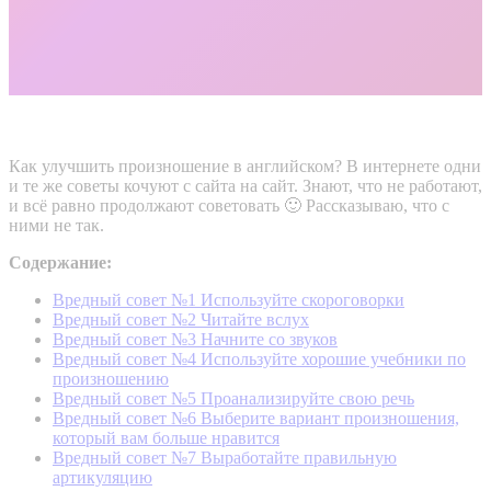
Как улучшить произношение в английском? В интернете одни
и те же советы кочуют с сайта на сайт. Знают, что не работают,
и всё равно продолжают советовать 🙂 Рассказываю, что с
ними не так.
Содержание:
Вредный совет №1 Используйте скороговорки
Вредный совет №2 Читайте вслух
Вредный совет №3 Начните со звуков
Вредный совет №4 Используйте хорошие учебники по
произношению
Вредный совет №5 Проанализируйте свою речь
Вредный совет №6 Выберите вариант произношения,
который вам больше нравится
Вредный совет №7 Выработайте правильную
артикуляцию