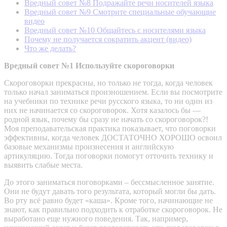
Вредный совет №8 Подражайте речи носителей языка
Вредный совет №9 Смотрите специальные обучающие
видео
Вредный совет №10 Общайтесь с носителями языка
Почему не получается сократить акцент (видео)
Что же делать?
Вредный совет №1 Используйте скороговорки
Скороговорки прекрасны, но только не тогда, когда человек
только начал заниматься произношением. Если вы посмотрите
на учебники по технике речи русского языка, то ни один из
них не начинается со скороговорок. Хотя казалось бы —
родной язык, почему бы сразу не начать со скороговорок?!
Моя преподавательская практика показывает, что поговорки
эффективны, когда человек ДОСТАТОЧНО ХОРОШО освоил
базовые механизмы произнесения и английскую
артикуляцию. Тогда поговорки помогут отточить технику и
выявить слабые места.
До этого заниматься поговорками – бессмысленное занятие.
Они не будут давать того результата, который могли бы дать.
Во рту всё равно будет «каша». Кроме того, начинающие не
знают, как правильно подходить к отработке скороговорок. Не
выработано еще нужного поведения. Так, например,