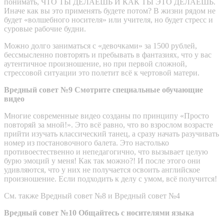
понимать, ЧТО ТЫ ДЕЛАЕШЬ И КАК ТЫ ЭТО ДЕЛАЕШЬ.
Иначе как вы это применять будете потом? В жизни рядом не
будет «волшебного носителя» или учителя, но будет стресс и
суровые рабочие будни.
Можно долго заниматься с «девочками» за 1500 рублей,
бессмысленно повторять и пребывать в фантазиях, что у вас
аутентичное произношение, но при первой сложной,
стрессовой ситуации это полетит всё к чертовой матери.
Вредный совет №9 Смотрите специальные обучающие
видео
Многие современные видео созданы по принципу «Просто
повторяй за мной!». Это всё равно, что во взрослом возрасте
прийти изучать классический танец, а сразу начать разучивать
номер из постановочного балета. Это настолько
противоестественно и непедагогично, что вызывает целую
бурю эмоций у меня! Как так можно?! И после этого они
удивляются, что у них не получается освоить английское
произношение. Если подходить к делу с умом, всё получится!
См. также Вредный совет №8 и Вредный совет №4
Вредный совет №10 Общайтесь с носителями языка