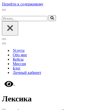
Перейти к содержимому
Меню
навигации
Искать...
Меню
навигации
Меню
навигации
Услуги
Обо мне
Кейсы
Миссия
Блог
Личный кабинет
Лексика