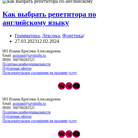
Как выбрать репетитора по
английскому языку
Грамматика
,
Лексика
,
Фонетика
27.03.2023
12.02.2024
ИП Ильина Кристина Александровна
Email:
assistant@sayitright.ru
ИНН: 560706283521
Политика конфиденциальности
Публичная оферта
Пользовательское соглашение на оказание услуг
ВКонтакте
Telegram
YouTube
ИП Ильина Кристина Александровна
Email:
assistant@sayitright.ru
ИНН: 560706283521
Политика конфиденциальности
Публичная оферта
Пользовательское соглашение на оказание услуг
ВКонтакте
Telegram
YouTube