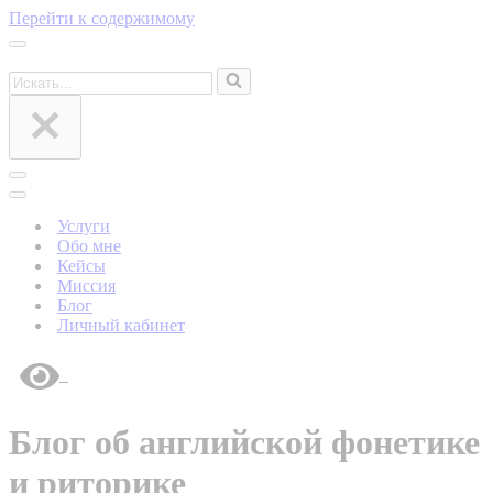
Перейти к содержимому
Меню
навигации
Искать...
Меню
навигации
Меню
навигации
Услуги
Обо мне
Кейсы
Миссия
Блог
Личный кабинет
Блог об английской фонетике
и риторике