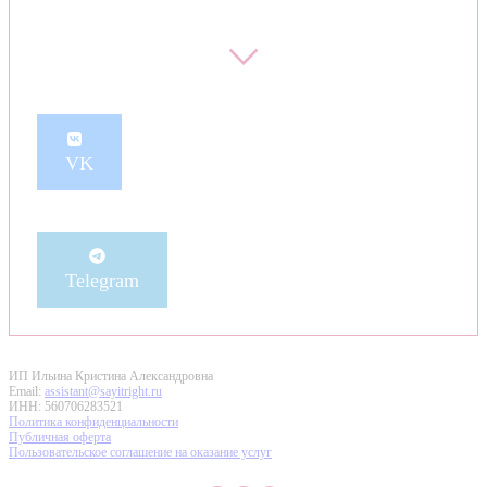
⌵
VK
Telegram
ИП Ильина Кристина Александровна
Email:
assistant@sayitright.ru
ИНН: 560706283521
Политика конфиденциальности
Публичная оферта
Пользовательское соглашение на оказание услуг