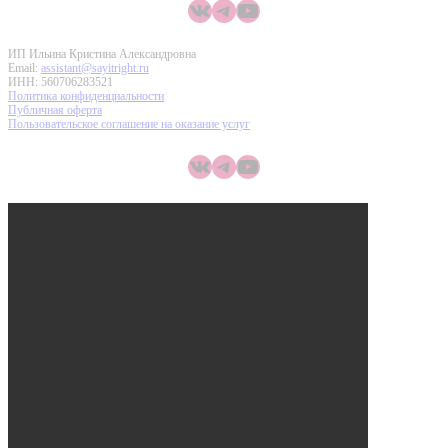
ВКонтакте
Telegram
YouTube
ИП Ильина Кристина Александровна
Email:
assistant@sayitright.ru
ИНН: 560706283521
Политика конфиденциальности
Публичная оферта
Пользовательское соглашение на оказание услуг
ВКонтакте
Telegram
YouTube